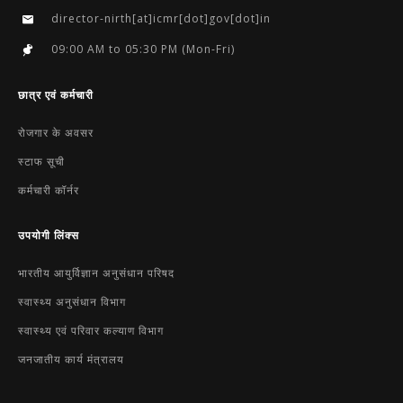
director-nirth[at]icmr[dot]gov[dot]in
09:00 AM to 05:30 PM (Mon-Fri)
छात्र एवं कर्मचारी
रोजगार के अवसर
स्टाफ सूची
कर्मचारी कॉर्नर
उपयोगी लिंक्‍स
भारतीय आयुर्विज्ञान अनुसंधान परिषद
स्‍वास्‍थ्‍य अनुसंधान विभाग
स्‍वास्‍थ्‍य एवं परिवार कल्याण विभाग
जनजातीय कार्य मंत्रालय