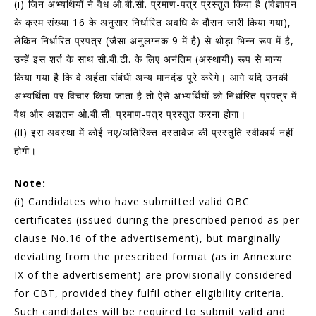
(i) जिन अभ्‍यर्थियों ने वैध ओ.बी.सी. प्रमाण-पत्र प्रस्‍तुत किया है (विज्ञापन
के क्रम संख्‍या 16 के अनुसार निर्धारित अवधि के दौरान जारी किया गया),
लेकिन निर्धारित प्रपत्र (जैसा अनुलग्‍नक 9 में है) से थोड़ा भिन्‍न रूप में है,
उन्‍हें इस शर्त के साथ सी.बी.टी. के लिए अनंतिम (अस्‍थायी) रूप से मान्‍य
किया गया है कि वे अर्हता संबंधी अन्‍य मानदंड पूरे करेगे। आगे यदि उनकी
अभ्‍यर्थिता पर विचार किया जाता है तो ऐसे अभ्‍यर्थियों को निर्धारित प्रपत्र में
वैध और अद्यतन ओ.बी.सी. प्रमाण-पत्र प्रस्‍तुत करना होगा।
(ii) इस अवस्‍था में कोई नए/अतिरिक्‍त दस्‍तावेज की प्रस्‍तुति स्‍वीकार्य नहीं
होगी।
Note:
(i) Candidates who have submitted valid OBC
certificates (issued during the prescribed period as per
clause No.16 of the advertisement), but marginally
deviating from the prescribed format (as in Annexure
IX of the advertisement) are provisionally considered
for CBT, provided they fulfil other eligibility criteria.
Such candidates will be required to submit valid and