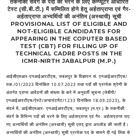
तकनीकी संवर्ग के पदों को भरने के लिए कम्‍प्‍यूटर आधारित
टेस्‍ट (सी.बी.टी.) में सम्मिलित होने हेतु अर्हताप्राप्‍त एवं गैर-
अर्हताप्राप्‍त अभ्‍यर्थियों की अनंतिम (अस्‍थायी) सूची
PROVISIONAL LIST OF ELIGIBLE AND
NOT-ELIGIBLE CANDIDATES FOR
APPEARING IN THE COPUTER BASED
TEST (CBT) FOR FILLING UP OF
TECHNICAL CADRE POSTS IN THE
ICMR-NIRTH JABALPUR (M.P.)
आईसीएमआर-एनआईआरटीएच, जबलपुर के विज्ञापन सं. एनआईआरटीएच/
तक./01/2023 दिनांकित 10.07.2023 तथा पदों की प्रत्‍येक श्रेणी के
अंतर्गत प्राप्‍त आवेदनों की संख्‍या के बारे में अनुवर्ती सूचना (जेबीपी/
एनआईआरटीएच/ऐस्‍टे/अप्‍वायंटमेंट/1233 दिनांक‍ित 18.09.2023), के
संदर्भ में, आईसीएमआर- एनआईआरटीएच, जबलपुर (म.प्र.) के तकनीकी
संवर्ग के विभिन्‍न पदों को भरने के लिए अर्हताप्राप्‍त एवं गैर- अर्हताप्राप्‍त पाए
गए अभ्‍यर्थियों की अनंतिम (अस्‍थायी) सूची एतद् द्वारा अपलोड की जाती है।
अभ्‍यर्थियों की अनंतिम (अस्‍थायी) सूची प्रत्‍येक पद के सामने दी गई लिंक से