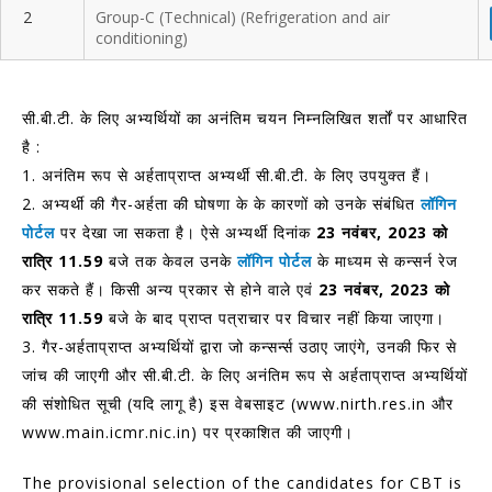
2
Group-C (Technical) (Refrigeration and air
conditioning)
सी.बी.टी. के लिए अभ्‍यर्थियों का अनंतिम चयन निम्‍नलिखित शर्तों पर आधारित
है :
1. अनंतिम रूप से अर्हताप्राप्‍त अभ्‍यर्थी सी.बी.टी. के लिए उपयुक्‍त हैं।
2. अभ्‍यर्थी की गैर-अर्हता की घोषणा के के कारणों को उनके संबंधित
लॉगिन
पोर्टल
पर देखा जा सकता है। ऐसे अभ्‍यर्थी दिनांक
23 नवंबर, 2023 को
रात्रि 11.59
बजे तक केवल उनके
लॉगिन पोर्टल
के माध्‍यम से कन्‍सर्न रेज
कर सकते हैं। किसी अन्‍य प्रकार से होने वाले एवं
23 नवंबर, 2023 को
रात्रि 11.59
बजे के बाद प्राप्‍त पत्राचार पर विचार नहीं किया जाएगा।
3. गैर-अर्हताप्राप्‍त अभ्यर्थियों द्वारा जो कन्‍सर्न्‍स उठाए जाएंगे, उनकी फिर से
जांच की जाएगी और सी.बी.टी. के लिए अनंतिम रूप से अर्हताप्राप्‍त अभ्‍यर्थियों
की संशोधित सूची (यदि लागू है) इस वेबसाइट (www.nirth.res.in और
www.main.icmr.nic.in) पर प्रकाशित की जाएगी।
The provisional selection of the candidates for CBT is